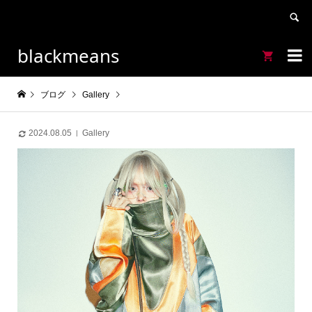
blackmeans


ブログ
Gallery
2024.08.05
Gallery