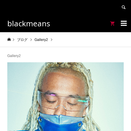
blackmeans


ブログ
Gallery2
Gallery2