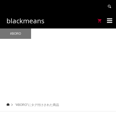
blackmeans


#BORO
#BORO
“#BORO”にタグ付けされた商品