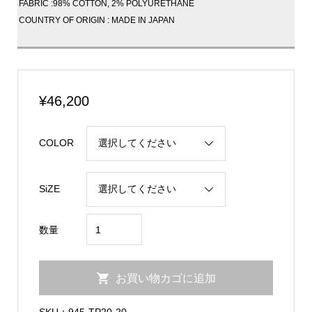
FABRIC :98% COTTON, 2% POLYURETHANE
COUNTRY OF ORIGIN : MADE IN JAPAN
¥
46,200
COLOR
SiZE
11oz
数量
Denim
Stretch
お買い物カゴに追加
Slim
Pants