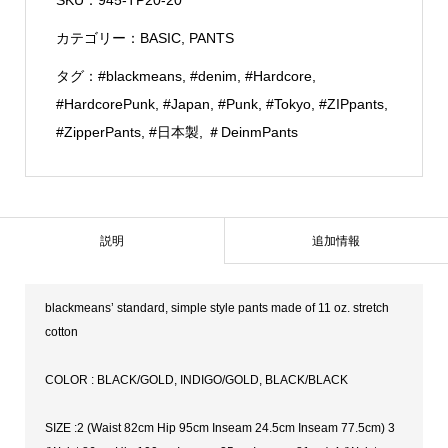
SKU：
945-TP20-20
個
カテゴリー：
BASIC
,
PANTS
タグ：
#blackmeans
,
#denim
,
#Hardcore
,
#HardcorePunk
,
#Japan
,
#Punk
,
#Tokyo
,
#ZIPpants
,
#ZipperPants
,
#日本製
,
＃DeinmPants
説明
追加情報
blackmeans’ standard, simple style pants made of 11 oz. stretch
cotton
COLOR : BLACK/GOLD, INDIGO/GOLD, BLACK/BLACK
SIZE :2 (Waist 82cm Hip 95cm Inseam 24.5cm Inseam 77.5cm) 3