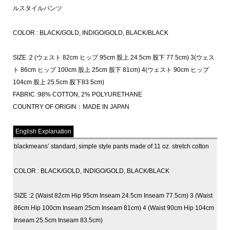
ルスタイルパンツ
COLOR : BLACK/GOLD, INDIGO/GOLD, BLACK/BLACK
SIZE :2 (ウェスト 82cm ヒップ 95cm 股上 24.5cm 股下 77.5cm) 3(ウェス
ト 86cm ヒップ 100cm 股上 25cm 股下 81cm) 4(ウェスト 90cm ヒップ
104cm 股上 25.5cm 股下83.5cm)
FABRIC :98% COTTON, 2% POLYURETHANE
COUNTRY OF ORIGIN：MADE IN JAPAN
English Explanation
blackmeans’ standard, simple style pants made of 11 oz. stretch cotton
COLOR : BLACK/GOLD, INDIGO/GOLD, BLACK/BLACK
SIZE :2 (Waist 82cm Hip 95cm Inseam 24.5cm Inseam 77.5cm) 3 (Waist
86cm Hip 100cm Inseam 25cm Inseam 81cm) 4 (Waist 90cm Hip 104cm
Inseam 25.5cm Inseam 83.5cm)