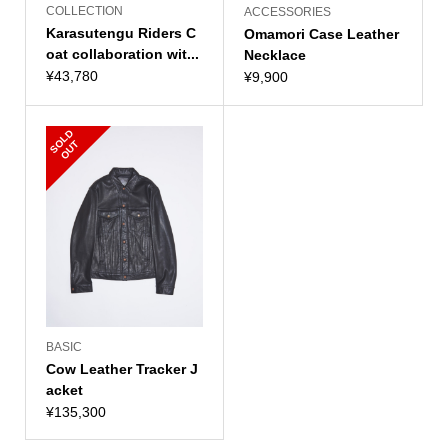
COLLECTION
ACCESSORIES
Karasutengu Riders C
Omamori Case Leather
oat collaboration wit...
Necklace
¥
43,780
¥
9,900
S
L
D
O
U
O
T
BASIC
Cow Leather Tracker J
acket
¥
135,300