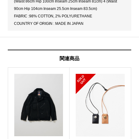
(Waist 86cm Hip 100cm Inseam 25cm Inseam 81cm) 4 (Waist
90cm Hip 104cm Inseam 25.5cm Inseam 83.5cm)
FABRIC :98% COTTON, 2% POLYURETHANE
COUNTRY OF ORIGIN : MADE IN JAPAN
関連商品
S
L
D
O
U
O
T