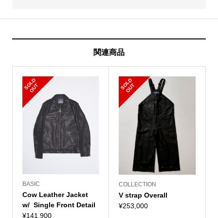
関連商品
S
L
D
O
U
S
L
D
O
U
O
T
O
T
BASIC
COLLECTION
Cow Leather Jacket
V strap Overall
w/ Single Front Detail
¥
253,000
¥
141,900