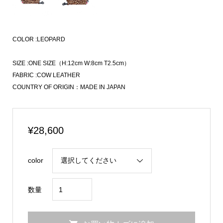
COLOR :LEOPARD
SIZE :ONE SIZE（H:12cm W:8cm T2.5cm）
FABRIC :COW LEATHER
COUNTRY OF ORIGIN：MADE IN JAPAN
¥
28,600
color
Leather
数量
Knuckle
Lighter