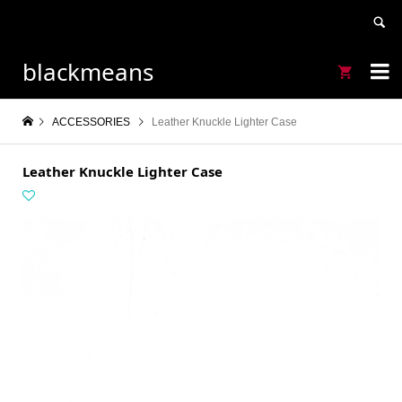
blackmeans


ACCESSORIES
Leather Knuckle Lighter Case
Leather Knuckle Lighter Case